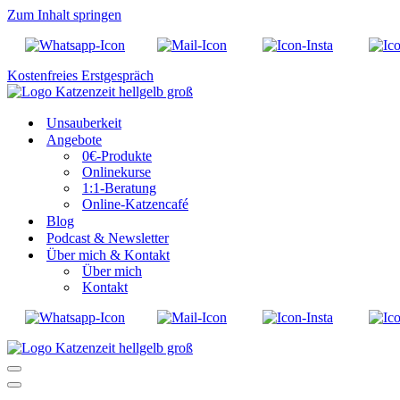
Zum Inhalt springen
Kostenfreies Erstgespräch
Unsauberkeit
Angebote
0€-Produkte
Onlinekurse
1:1-Beratung
Online-Katzencafé
Blog
Podcast & Newsletter
Über mich & Kontakt
Über mich
Kontakt
Navigationsmenü
Navigationsmenü