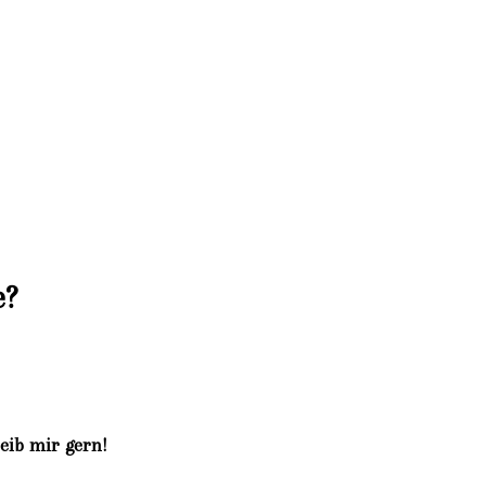
e?
eib mir gern!